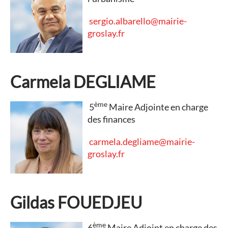
sergio.albarello@mairie-
groslay.fr
Carmela DEGLIAME
ème
5
Maire Adjointe en charge
des finances
carmela.degliame@mairie-
groslay.fr
Gildas FOUEDJEU
ème
6
Maire Adjoint en charge des