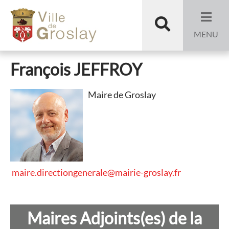
Aller au menu
Aller au contenu
L'équipe
Aller à la recherche
Recherche
municipale
MENU
François JEFFROY
Maire de Groslay
maire.directiongenerale@mairie-groslay.fr
Maires Adjoints(es) de la