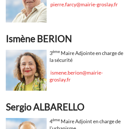
pierre.farcy@mairie-groslay.fr
Ismène BERION
ème
3
Maire Adjointe en charge de
la sécurité
ismene.berion@mairie-
groslay.fr
Sergio ALBARELLO
ème
4
Maire Adjoint en charge de
l'urbanisme