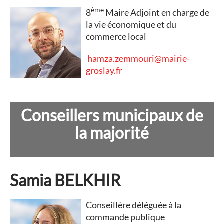
ème
8
Maire Adjoint en charge de
la vie économique et du
commerce local
hamza.zemmouri@mairie-
groslay.fr
Conseillers municipaux de
la majorité
Samia BELKHIR
Conseillère déléguée à la
commande publique