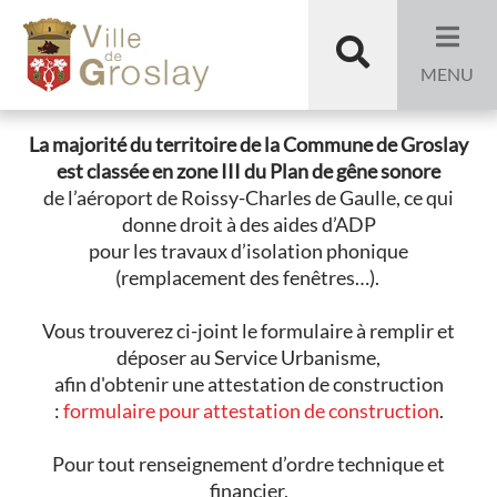
Aller au menu
Aller au contenu
Aide
Aller à la recherche
Recherche
aux
MENU
riverains
La majorité du territoire de la Commune de Groslay
est classée en zone III du Plan de gêne sonore
(aéroport
de l’aéroport de Roissy-Charles de Gaulle, ce qui
donne droit à des aides d’ADP
Roissy)
pour les travaux d’isolation phonique
(remplacement des fenêtres…).
Vous trouverez ci-joint le formulaire à remplir et
déposer au Service Urbanisme,
afin d'obtenir une attestation de construction
:
formulaire pour attestation de construction
.
Pour tout renseignement d’ordre technique et
financier,