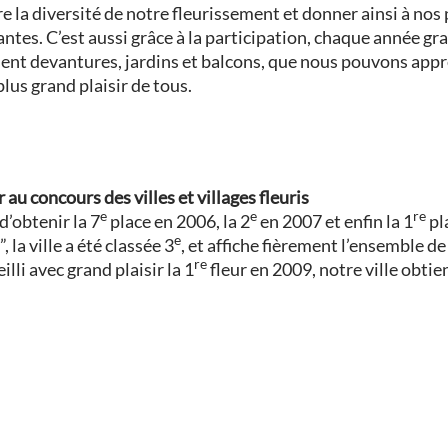
re la diversité de notre fleurissement et donner ainsi à nos
tes. C’est aussi grâce à la participation, chaque année g
ssent devantures, jardins et balcons, que nous pouvons app
lus grand plaisir de tous.
r au concours des villes et villages fleuris
e
e
re
d’obtenir la 7
place en 2006, la 2
en 2007 et enfin la 1
pl
e
 la ville a été classée 3
, et affiche fièrement l’ensemble de
re
lli avec grand plaisir la 1
fleur en 2009, notre ville obtien