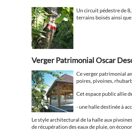
Un circuit pédestre de 8
terrains boisés ainsi qu
Verger Patrimonial Oscar Des
Ce verger patrimonial am
poires, pivoines, rhubarb
Cet espace public allie 
- une halle destinée à ac
Le style architectural de la halle aux pivoine
de récupération des eaux de pluie, on économi