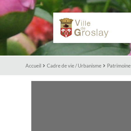
Aller au menu
Aller au contenu
Ville
fleurie
Accueil
Cadre de vie / Urbanisme
Patrimoine