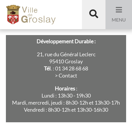
Aller au menu
Aller au contenu
Développement
Aller à la recherche
Recherche
durable
MENU
Développement Durable :
21, rue du Général Leclerc
95410 Groslay
Tél
. : 01 34 28 68 68
> Contact
Horaires
:
Lundi : 13h30 - 19h30
Mardi, mercredi, jeudi : 8h30-12h et 13h30-17h
Vendredi : 8h30-12h et 13h30-16h30