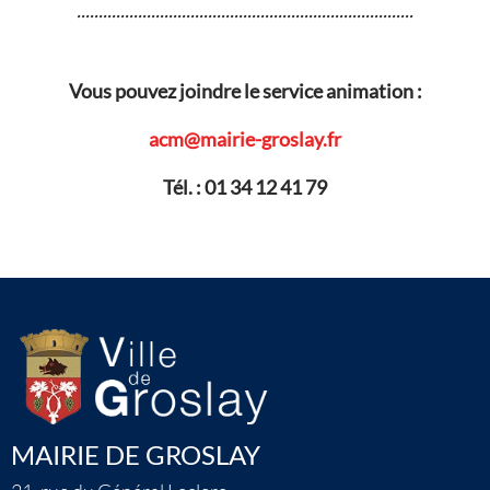
.............................................................................
Vous pouvez joindre le service animation :
acm@mairie-groslay.fr
Tél. : 01 34 12 41 79
MAIRIE DE GROSLAY