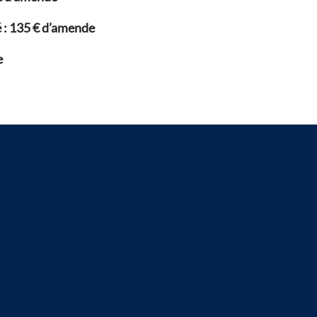
 :
135
€
d’amende
e