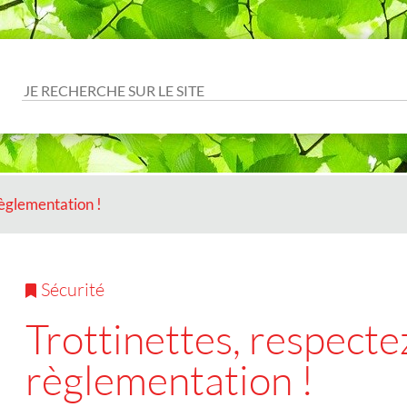
Aller à la recherche
règlementation !
Catégorie :
Sécurité
Trottinettes, respectez
règlementation !